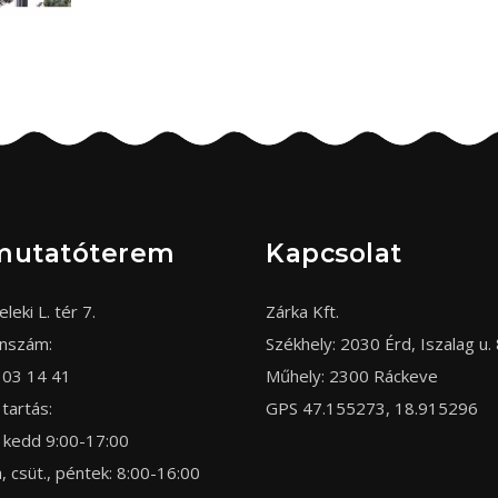
mutatóterem
Kapcsolat
eleki L. tér 7.
Zárka Kft.
onszám:
Székhely: 2030 Érd, Iszalag u. 
303 14 41
Műhely: 2300 Ráckeve
 tartás:
GPS 47.155273, 18.915296
 kedd 9:00-17:00
, csüt., péntek: 8:00-16:00