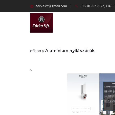
zarkakft@gmail.com
|
+36 30 992 7072, +36 3
eShop
»
Alumínium nyílászárók
>