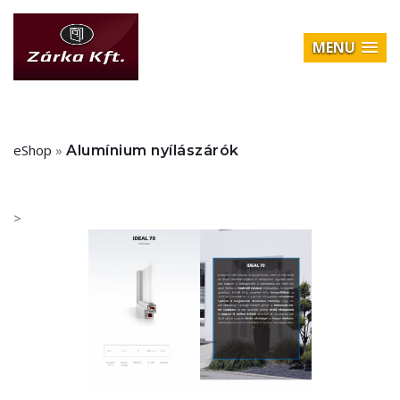
MENU
eShop
»
Alumínium nyílászárók
>