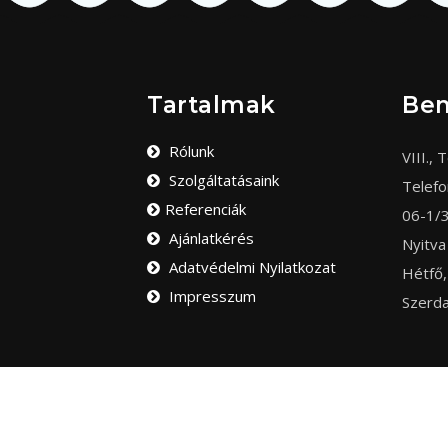
Tartalmak
Be
Rólunk
VIII., T
Szolgáltatásaink
Telef
Referenciák
06-1/
Ajánlatkérés
Nyitva
Adatvédelmi Nyilatkozat
Hétfő,
Impresszum
Szerda
Copyright Zárka Kft. – Minden jog fenntartva.