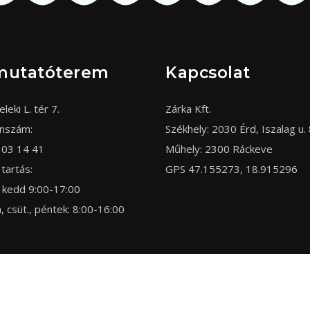
mutatóterem
Kapcsolat
eleki L. tér 7.
Zárka Kft.
onszám:
Székhely: 2030 Érd, Iszalag u. 
303 14 41
Műhely: 2300 Ráckeve
 tartás:
GPS 47.155273, 18.915296
 kedd 9:00-17:00
, csüt., péntek: 8:00-16:00