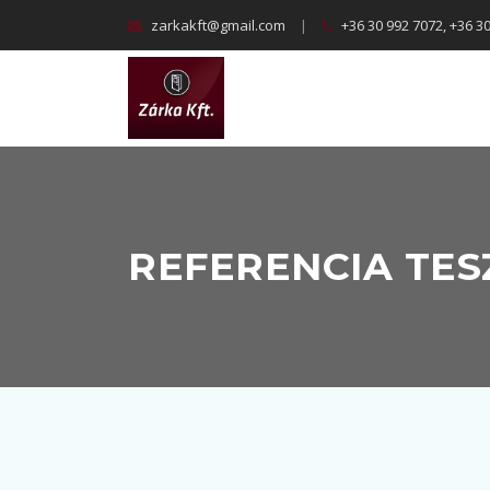
zarkakft@gmail.com
|
+36 30 992 7072, +36 3
REFERENCIA TES