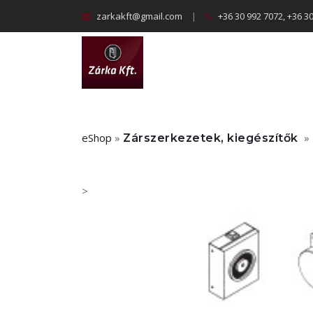
zarkakft@gmail.com
|
+36 30 992 7072, +36 3
eShop
»
»
Zárszerkezetek, kiegészítők
>