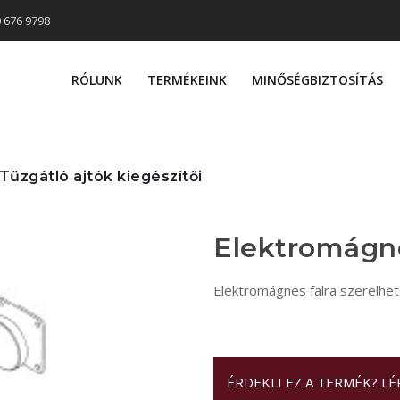
0 676 9798
RÓLUNK
TERMÉKEINK
MINŐSÉGBIZTOSÍTÁS
Tűzgátló ajtók kiegészítői
Elektromágn
Elektromágnes falra szerelhető
ÉRDEKLI EZ A TERMÉK? L