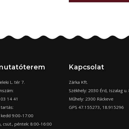
mutatóterem
Kapcsolat
eleki L. tér 7.
Zárka Kft.
onszám:
Székhely: 2030 Érd, Iszalag u. 
303 14 41
Műhely: 2300 Ráckeve
 tartás:
GPS 47.155273, 18.915296
 kedd 9:00-17:00
, csüt., péntek: 8:00-16:00